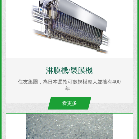
淋膜機/製膜機
住友集團，為日本屈指可數規模龐大並擁有400
年...
看更多