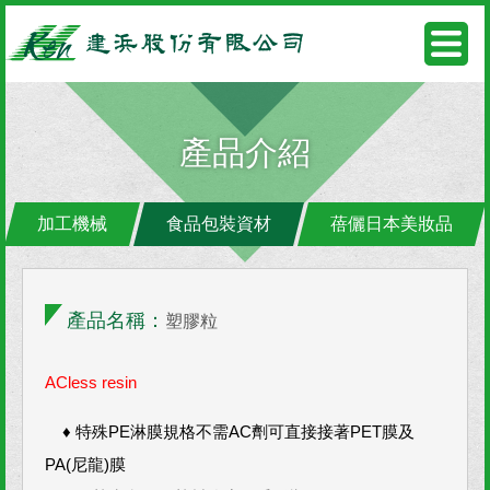
產品介紹
加工機械
食品包裝資材
蓓儷日本美妝品
產品名稱：
塑膠粒
ACless resin
♦ 特殊PE淋膜規格不需AC劑可直接接著PET膜及
PA(尼龍)膜