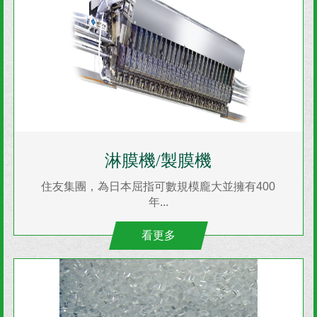
淋膜機/製膜機
住友集團，為日本屈指可數規模龐大並擁有400
年...
看更多